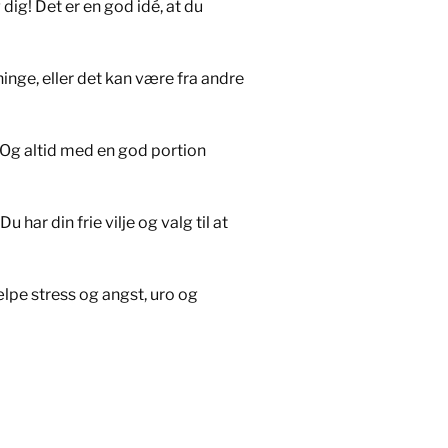
 dig! Det er en god idé, at du
nge, eller det kan være fra andre
 Og altid med en god portion
har din frie vilje og valg til at
ælpe stress og angst, uro og