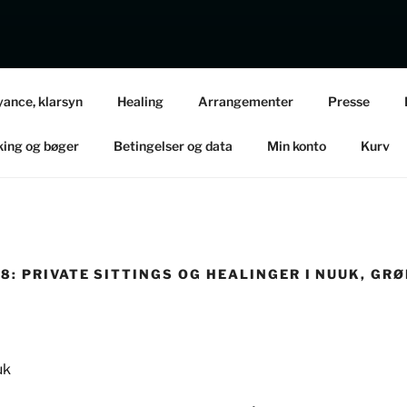
NNETTE EDEL – CLAIRVOYANT MEDIUM
yance, klarsyn
Healing
Arrangementer
Presse
redrag / Klarsynsaftener / Kurser / Uddannelser / Private Sitti
ing og bøger
Betingelser og data
Min konto
Kurv
 – 18: PRIVATE SITTINGS OG HEALINGER I NUUK, G
uk