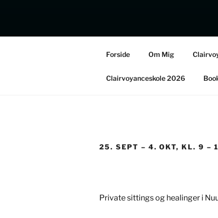
A
Forside
Om Mig
Clairvo
Fo
Clairvoyanceskole 2026
Book
25. SEPT – 4. OKT, KL. 9
Private sittings og healinger i Nu