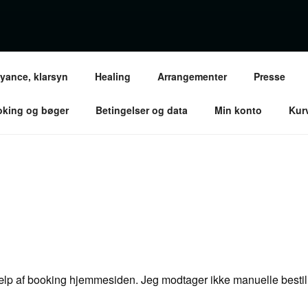
ANNETTE EDEL – CLAIRVOYANT MEDIUM
oyance, klarsyn
Healing
Arrangementer
Presse
oredrag / Klarsynsaftener / Kurser / Uddannelser / Private Sittin
king og bøger
Betingelser og data
Min konto
Kur
lp af booking hjemmesiden. Jeg modtager ikke manuelle bestill