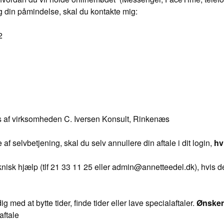
g din påmindelse, skal du kontakte mig:
2
s af virksomheden C. Iversen Konsult, Rinkenæs
f selvbetjening, skal du selv annullere din aftale i dit login,
hv
knisk hjælp (tlf 21 33 11 25 eller admin@annetteedel.dk), hvis 
med at bytte tider, finde tider eller lave specialaftaler.
Ønsker 
aftale