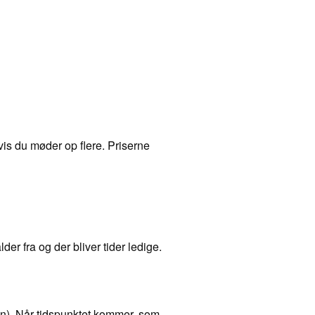
vis du møder op flere. Priserne
er fra og der bliver tider ledige.
n). Når tidspunktet kommer, som