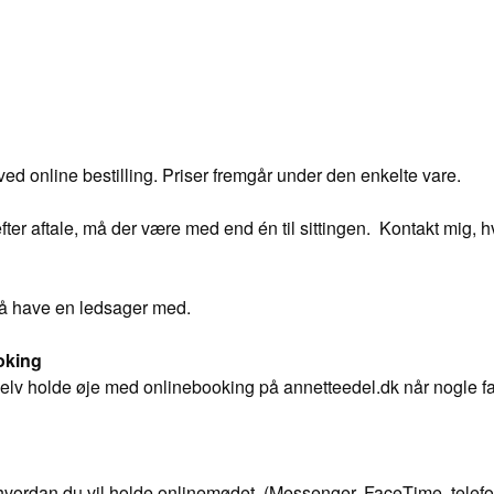
ed online bestilling. Priser fremgår under den enkelte vare.
ter aftale, må der være med end én til sittingen. Kontakt mig, h
 have en ledsager med.
ooking
elv holde øje med onlinebooking på annetteedel.dk når nogle fald
hvordan du vil holde onlinemødet (Messenger, FaceTime, telefo