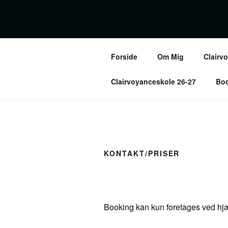
Forside
Om Mig
Clairv
F
Clairvoyanceskole 26-27
Boo
KONTAKT/PRISER
Booking kan kun foretages ved hjæ