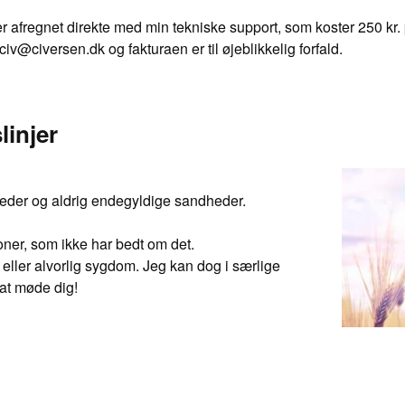
er afregnet direkte med min tekniske support, som koster 250 kr.
v@civersen.dk og fakturaen er til øjeblikkelig forfald.
linjer
eder og aldrig endegyldige sandheder.
oner, som ikke har bedt om det.
 eller alvorlig sygdom. Jeg kan dog i særlige
 at møde dig!