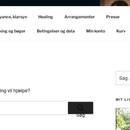
M
yance, klarsyn
Healing
Arrangementer
Presse
te Sittings
ing og bøger
Betingelser og data
Min konto
Kurv
Søg
efter:
ning vil hjælpe?
MIT LI
Søg