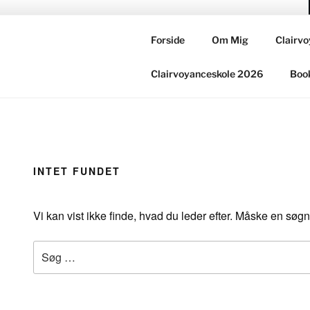
Videre
til
ANNETTE EDEL – CLAIRVOYANT MEDIU
indhold
Forside
Om Mig
Clairvo
Foredrag / Klarsynsaftener / Kurser / Uddannelser / Priva
Clairvoyanceskole 2026
Book
INTET FUNDET
Vi kan vist ikke finde, hvad du leder efter. Måske en søg
Søg
efter: