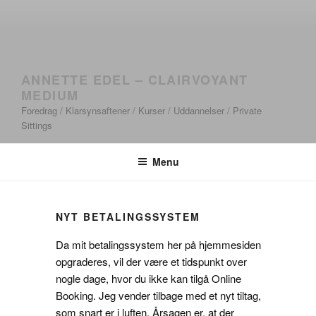
ANNETTE EDEL – CLAIRVOYANT
MEDIUM
Foredrag / Klarsynsaftener / Kurser / Uddannelser / Private
Sittings
Menu
NYT BETALINGSSYSTEM
Da mit betalingssystem her på hjemmesiden
opgraderes, vil der være et tidspunkt over
nogle dage, hvor du ikke kan tilgå Online
Booking. Jeg vender tilbage med et nyt tiltag,
som snart er i luften. Årsagen er, at der