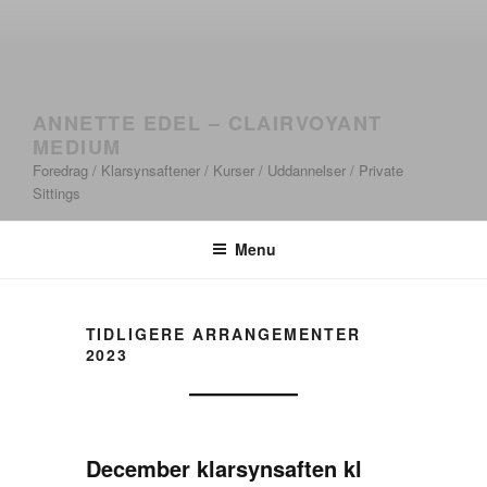
ANNETTE EDEL – CLAIRVOYANT
MEDIUM
Foredrag / Klarsynsaftener / Kurser / Uddannelser / Private
Sittings
Menu
TIDLIGERE ARRANGEMENTER
2023
December klarsynsaften kl