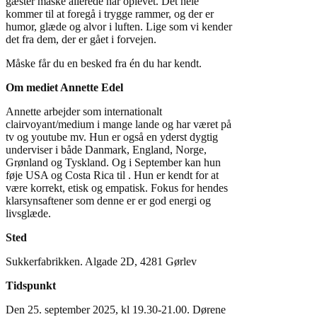
gæster måske allerede har oplevet. Det hele
kommer til at foregå i trygge rammer, og der er
humor, glæde og alvor i luften. Lige som vi kender
det fra dem, der er gået i forvejen.
Måske får du en besked fra én du har kendt.
Om mediet Annette Edel
Annette arbejder som internationalt
clairvoyant/medium i mange lande og har været på
tv og youtube mv. Hun er også en yderst dygtig
underviser i både Danmark, England, Norge,
Grønland og Tyskland. Og i September kan hun
føje USA og Costa Rica til . Hun er kendt for at
være korrekt, etisk og empatisk. Fokus for hendes
klarsynsaftener som denne er er god energi og
livsglæde.
Sted
Sukkerfabrikken. Algade 2D, 4281 Gørlev
Tidspunkt
Den 25. september 2025, kl 19.30-21.00. Dørene