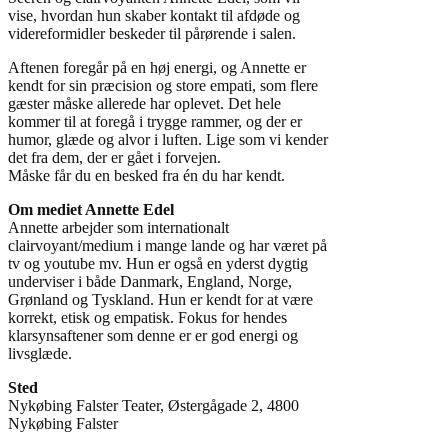
vise, hvordan hun skaber kontakt til afdøde og
videreformidler beskeder til pårørende i salen.
Aftenen foregår på en høj energi, og Annette er
kendt for sin præcision og store empati, som flere
gæster måske allerede har oplevet. Det hele
kommer til at foregå i trygge rammer, og der er
humor, glæde og alvor i luften. Lige som vi kender
det fra dem, der er gået i forvejen.
Måske får du en besked fra én du har kendt.
Om mediet Annette Edel
Annette arbejder som internationalt
clairvoyant/medium i mange lande og har været på
tv og youtube mv. Hun er også en yderst dygtig
underviser i både Danmark, England, Norge,
Grønland og Tyskland. Hun er kendt for at være
korrekt, etisk og empatisk. Fokus for hendes
klarsynsaftener som denne er er god energi og
livsglæde.
Sted
Nykøbing Falster Teater, Østergågade 2, 4800
Nykøbing Falster