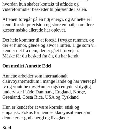
hvordan hun skaber kontakt til afdøde og
videreformidler beskeder til pårørende i salen.
Aftenen foregår på en høj energi, og Annette er
kendt for sin præcision og store empati, som flere
gæster måske allerede har oplevet.
Det hele kommer til at foregå i trygge rammer, og
der er humor, glæde og alvor i luften. Lige som vi
kender det fra dem, der er gået i forvejen.
Måske får du besked fra én, du har kendt.
Om mediet Annette Edel
Annette arbejder som internationalt
clairvoyant/medium i mange lande og har været på
tv og youtube mv. Hun er også en yderst dygtig
underviser i både Danmark, England, Norge,
Grønland, Costa Rica, USA og Tyskland
Hun er kendt for at være korrekt, etisk og
empatisk. Fokus for hendes klarsynsaftener som
denne er er god energi og livsglæde.
Sted