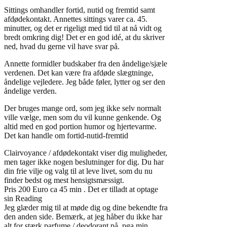
Sittings omhandler fortid, nutid og fremtid samt
afdødekontakt. Annettes sittings varer ca. 45.
minutter, og det er rigeligt med tid til at nå vidt og
bredt omkring dig! Det er en god idé, at du skriver
ned, hvad du gerne vil have svar på.
Annette formidler budskaber fra den åndelige/sjæle
verdenen. Det kan være fra afdøde slægtninge,
åndelige vejledere. Jeg både føler, lytter og ser den
åndelige verden.
Der bruges mange ord, som jeg ikke selv normalt
ville vælge, men som du vil kunne genkende. Og
altid med en god portion humor og hjertevarme.
Det kan handle om fortid-nutid-fremtid
Clairvoyance / afdødekontakt viser dig muligheder,
men tager ikke nogen beslutninger for dig. Du har
din frie vilje og valg til at leve livet, som du nu
finder bedst og mest hensigtsmæssigt.
Pris 200 Euro ca 45 min . Det er tilladt at optage
sin Reading
Jeg glæder mig til at møde dig og dine bekendte fra
den anden side. Bemærk, at jeg håber du ikke har
alt for stærk parfume / deodorant på, pga min