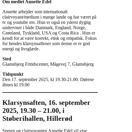
Om mediet Annette Edel
Annette arbejder som internationalt
clairvoyant/medium i mange lande og har været på
tv og youtube mv. Hun er også en yderst dygtig
underviser i både Danmark, England, Norge,
Grønland, Tyskland, USA og Costa Rica . Hun er
kendt for at være korrekt, etisk og empatisk. Fokus
for hendes klarsynsaftener som denne er er god
energi og livsglæde.
Sted
Glamsbjerg Fritidscenter, Mågevej 7, Glamsbjerg
Tidspunkt
Den 17. september 2025, kl 19.30-21.00. Dørene
åbnes kl 19.00
Klarsynsaften, 16. september
2025, 19.30 – 21.00, i
Støberihallen, Hillerød
Seeren og clairvoyanten Annette Edel vil vise,