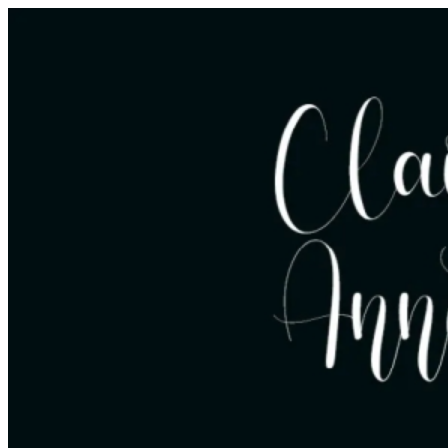
Videre
til
indhold