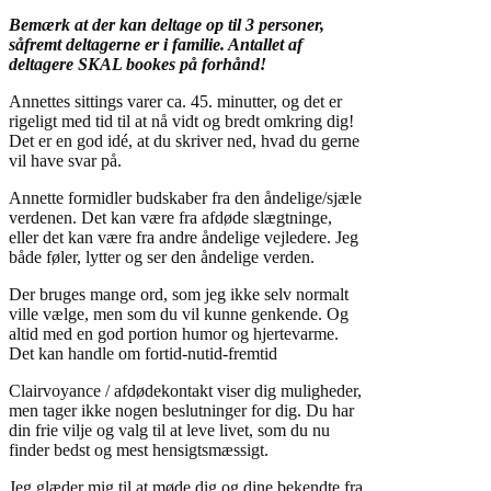
Bemærk at der kan deltage op til 3 personer,
såfremt deltagerne er i familie. Antallet af
deltagere SKAL bookes på forhånd!
Annettes sittings varer ca. 45. minutter, og det er
rigeligt med tid til at nå vidt og bredt omkring dig!
Det er en god idé, at du skriver ned, hvad du gerne
vil have svar på.
Annette formidler budskaber fra den åndelige/sjæle
verdenen. Det kan være fra afdøde slægtninge,
eller det kan være fra andre åndelige vejledere. Jeg
både føler, lytter og ser den åndelige verden.
Der bruges mange ord, som jeg ikke selv normalt
ville vælge, men som du vil kunne genkende. Og
altid med en god portion humor og hjertevarme.
Det kan handle om fortid-nutid-fremtid
Clairvoyance / afdødekontakt viser dig muligheder,
men tager ikke nogen beslutninger for dig. Du har
din frie vilje og valg til at leve livet, som du nu
finder bedst og mest hensigtsmæssigt.
Jeg glæder mig til at møde dig og dine bekendte fra