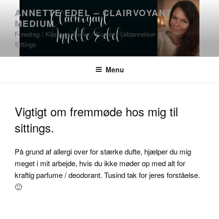
Videre
ANNETTE EDEL – CLAIRVOYANT
til
MEDIUM
indhold
Foredrag / Klarsynsaftener / Kurser / Uddannelser / Private
Sittings
Menu
Vigtigt om fremmøde hos mig til
sittings.
På grund af allergi over for stærke dufte, hjælper du mig
meget i mit arbejde, hvis du ikke møder op med alt for
kraftig parfume / deodorant. Tusind tak for jeres forståelse.
🙂