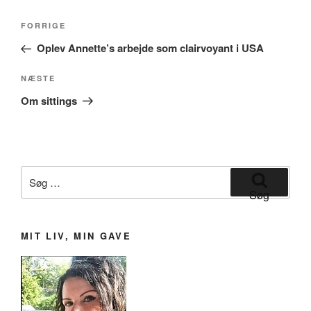
Indlægsnavigation
Forrige
FORRIGE
indlæg
Oplev Annette’s arbejde som clairvoyant i USA
Næste
NÆSTE
indlæg
Om sittings
Søg
efter:
Søg
MIT LIV, MIN GAVE